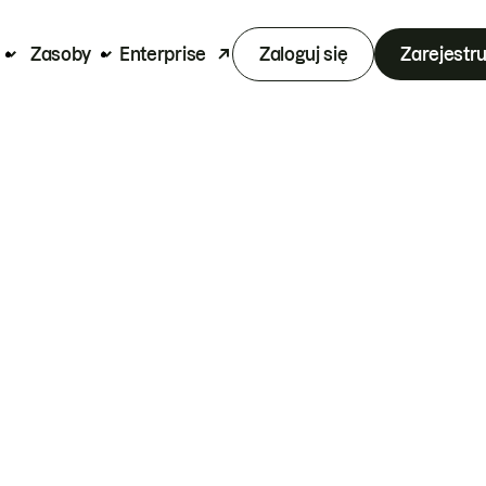
Zasoby
Enterprise
Zaloguj się
Zarejestru