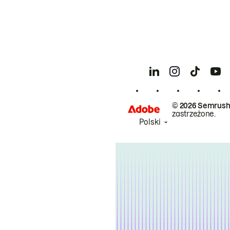
© 2026 Semrush
zastrzeżone.
Polski