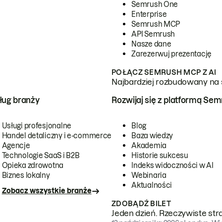
Semrush One
Enterprise
Semrush MCP
API Semrush
Nasze dane
Zarezerwuj prezentację
POŁĄCZ SEMRUSH MCP Z AI
Najbardziej rozbudowany na 
ug branży
Rozwijaj się z platformą Se
Usługi profesjonalne
Blog
Handel detaliczny i e-commerce
Baza wiedzy
Agencje
Akademia
Technologie SaaS i B2B
Historie sukcesu
Opieka zdrowotna
Indeks widoczności w AI
Biznes lokalny
Webinaria
Aktualności
Zobacz wszystkie branże
ZDOBĄDŹ BILET
Jeden dzień. Rzeczywiste str