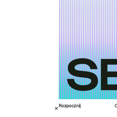
Rozpocznij
O