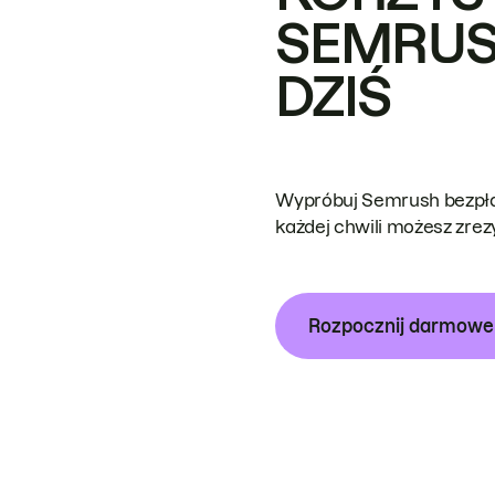
SEMRUS
DZIŚ
Wypróbuj Semrush bezpłat
każdej chwili możesz zre
Rozpocznij darmow