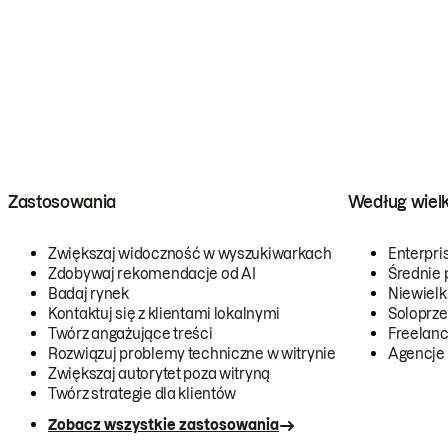
Zastosowania
Według wiel
Zwiększaj widoczność w wyszukiwarkach
Enterpri
Zdobywaj rekomendacje od AI
Średnie 
Badaj rynek
Niewielk
Kontaktuj się z klientami lokalnymi
Soloprze
Twórz angażujące treści
Freelanc
Rozwiązuj problemy techniczne w witrynie
Agencje
Zwiększaj autorytet poza witryną
Twórz strategie dla klientów
Zobacz wszystkie zastosowania