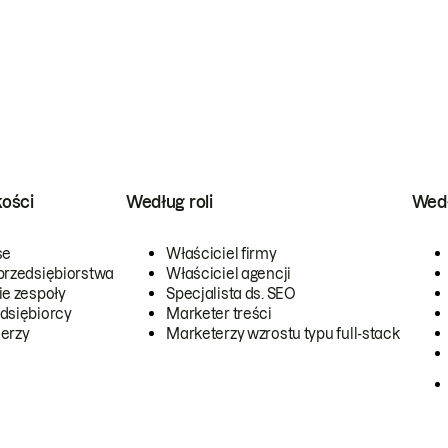
kości
Według roli
Wedł
se
Właściciel firmy
przedsiębiorstwa
Właściciel agencji
ie zespoły
Specjalista ds. SEO
dsiębiorcy
Marketer treści
erzy
Marketerzy wzrostu typu full-stack