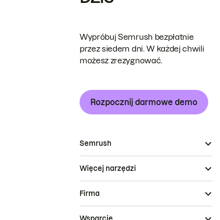
Wypróbuj Semrush bezpłatnie
przez siedem dni. W każdej chwili
możesz zrezygnować.
Rozpocznij darmowe demo
Semrush
Więcej narzędzi
Firma
Wsparcie