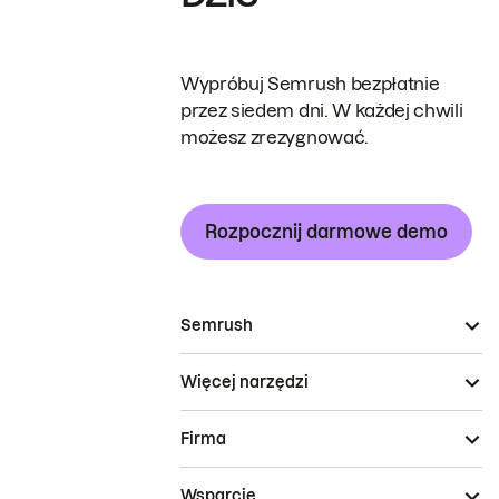
Wypróbuj Semrush bezpłatnie
przez siedem dni. W każdej chwili
możesz zrezygnować.
Rozpocznij darmowe demo
Semrush
Więcej narzędzi
Firma
Wsparcie