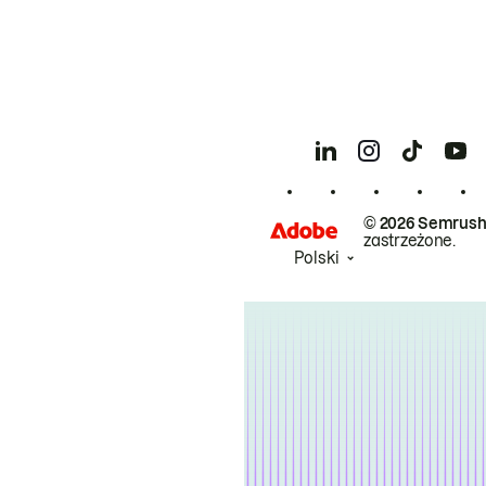
© 2026 Semrush
zastrzeżone.
Polski