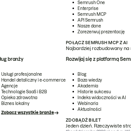
Semrush One
Enterprise
Semrush MCP
API Semrush
Nasze dane
Zarezerwuj prezentację
POŁĄCZ SEMRUSH MCP Z AI
Najbardziej rozbudowany na 
ug branży
Rozwijaj się z platformą Se
Usługi profesjonalne
Blog
Handel detaliczny i e-commerce
Baza wiedzy
Agencje
Akademia
Technologie SaaS i B2B
Historie sukcesu
Opieka zdrowotna
Indeks widoczności w AI
Biznes lokalny
Webinaria
Aktualności
Zobacz wszystkie branże
ZDOBĄDŹ BILET
Jeden dzień. Rzeczywiste str