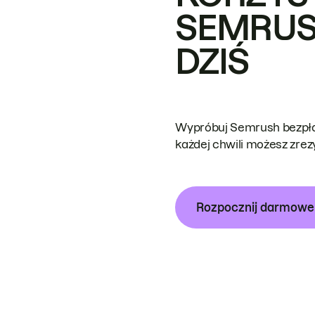
SEMRUS
DZIŚ
Wypróbuj Semrush bezpłat
każdej chwili możesz zre
Rozpocznij darmow