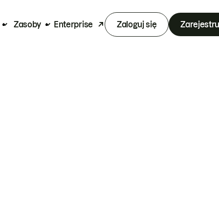
Zasoby
Enterprise
Zaloguj się
Zarejestru