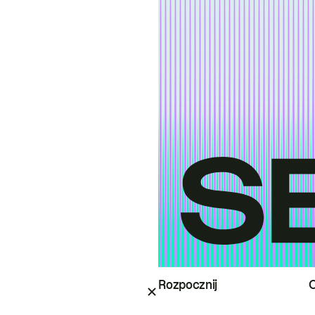
Rozpocznij
O