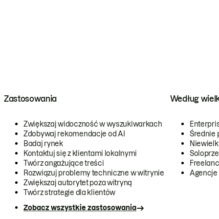
Zastosowania
Według wiel
Zwiększaj widoczność w wyszukiwarkach
Enterpri
Zdobywaj rekomendacje od AI
Średnie 
Badaj rynek
Niewielk
Kontaktuj się z klientami lokalnymi
Soloprze
Twórz angażujące treści
Freelanc
Rozwiązuj problemy techniczne w witrynie
Agencje
Zwiększaj autorytet poza witryną
Twórz strategie dla klientów
Zobacz wszystkie zastosowania