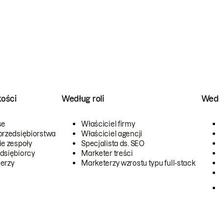
kości
Według roli
Wedł
se
Właściciel firmy
przedsiębiorstwa
Właściciel agencji
ie zespoły
Specjalista ds. SEO
dsiębiorcy
Marketer treści
erzy
Marketerzy wzrostu typu full-stack