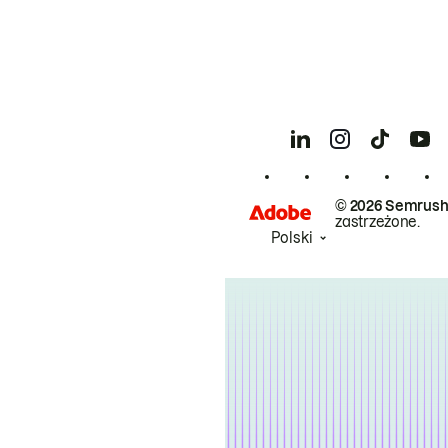
© 2026 Semrush
zastrzeżone.
Polski