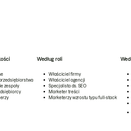
kości
Według roli
Wedł
se
Właściciel firmy
przedsiębiorstwa
Właściciel agencji
ie zespoły
Specjalista ds. SEO
dsiębiorcy
Marketer treści
erzy
Marketerzy wzrostu typu full-stack