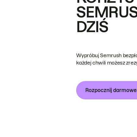
SEMRUS
DZIŚ
Wypróbuj Semrush bezpłat
każdej chwili możesz zre
Rozpocznij darmow