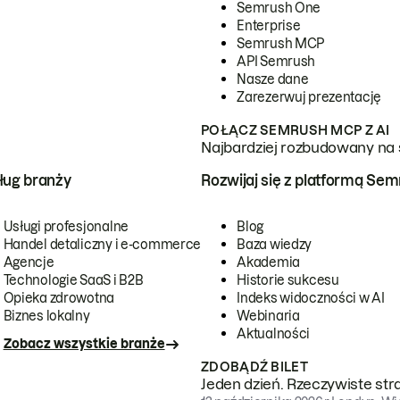
Semrush One
Enterprise
Semrush MCP
API Semrush
Nasze dane
Zarezerwuj prezentację
POŁĄCZ SEMRUSH MCP Z AI
Najbardziej rozbudowany na 
ug branży
Rozwijaj się z platformą Se
Usługi profesjonalne
Blog
Handel detaliczny i e-commerce
Baza wiedzy
Agencje
Akademia
Technologie SaaS i B2B
Historie sukcesu
Opieka zdrowotna
Indeks widoczności w AI
Biznes lokalny
Webinaria
Aktualności
Zobacz wszystkie branże
ZDOBĄDŹ BILET
Jeden dzień. Rzeczywiste str