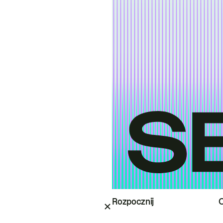
Rozpocznij
O