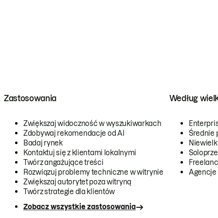
Zastosowania
Według wiel
Zwiększaj widoczność w wyszukiwarkach
Enterpri
Zdobywaj rekomendacje od AI
Średnie 
Badaj rynek
Niewielk
Kontaktuj się z klientami lokalnymi
Soloprze
Twórz angażujące treści
Freelanc
Rozwiązuj problemy techniczne w witrynie
Agencje
Zwiększaj autorytet poza witryną
Twórz strategie dla klientów
Zobacz wszystkie zastosowania