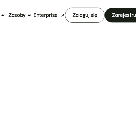
Zasoby
Enterprise
Zaloguj się
Zarejestru