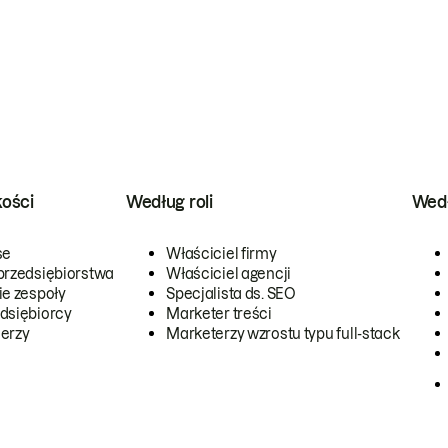
kości
Według roli
Wedł
se
Właściciel firmy
przedsiębiorstwa
Właściciel agencji
ie zespoły
Specjalista ds. SEO
dsiębiorcy
Marketer treści
erzy
Marketerzy wzrostu typu full-stack