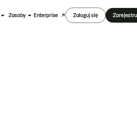
Zasoby
Enterprise
Zaloguj się
Zarejestru