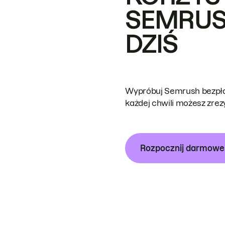
SEMRUS
DZIŚ
Wypróbuj Semrush bezpłat
każdej chwili możesz zre
Rozpocznij darmow