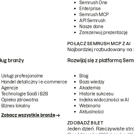
Semrush One
Enterprise
Semrush MCP
API Semrush
Nasze dane
Zarezerwuj prezentację
POŁĄCZ SEMRUSH MCP Z AI
Najbardziej rozbudowany na 
ug branży
Rozwijaj się z platformą Se
Usługi profesjonalne
Blog
Handel detaliczny i e-commerce
Baza wiedzy
Agencje
Akademia
Technologie SaaS i B2B
Historie sukcesu
Opieka zdrowotna
Indeks widoczności w AI
Biznes lokalny
Webinaria
Aktualności
Zobacz wszystkie branże
ZDOBĄDŹ BILET
Jeden dzień. Rzeczywiste str