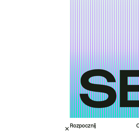
Rozpocznij
O