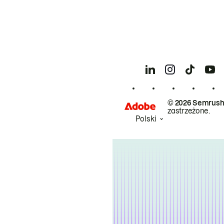
© 2026 Semrush
zastrzeżone.
Polski