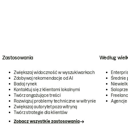
Zastosowania
Według wiel
Zwiększaj widoczność w wyszukiwarkach
Enterpri
Zdobywaj rekomendacje od AI
Średnie 
Badaj rynek
Niewielk
Kontaktuj się z klientami lokalnymi
Soloprze
Twórz angażujące treści
Freelanc
Rozwiązuj problemy techniczne w witrynie
Agencje
Zwiększaj autorytet poza witryną
Twórz strategie dla klientów
Zobacz wszystkie zastosowania