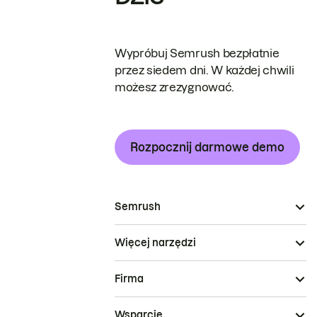
Wypróbuj Semrush bezpłatnie
przez siedem dni. W każdej chwili
możesz zrezygnować.
Rozpocznij darmowe demo
Semrush
Więcej narzędzi
Firma
Wsparcie