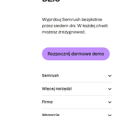
Wypróbuj Semrush bezpłatnie
przez siedem dni. W każdej chwili
możesz zrezygnować.
Rozpocznij darmowe demo
Semrush
Więcej narzędzi
Firma
Wsparcie