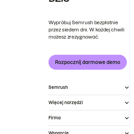
Wypróbuj Semrush bezpłatnie
przez siedem dni. W każdej chwili
możesz zrezygnować.
Rozpocznij darmowe demo
Semrush
Więcej narzędzi
Firma
Wsparcie