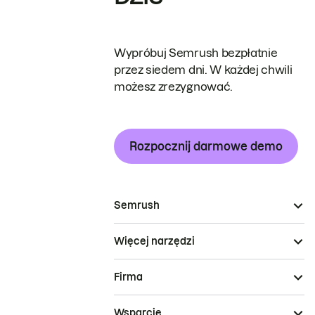
Wypróbuj Semrush bezpłatnie
przez siedem dni. W każdej chwili
możesz zrezygnować.
Rozpocznij darmowe demo
Semrush
Więcej narzędzi
Firma
Wsparcie