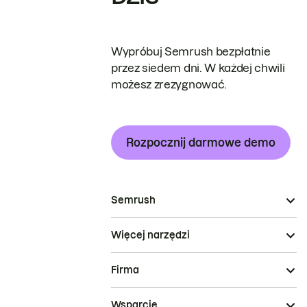
Wypróbuj Semrush bezpłatnie
przez siedem dni. W każdej chwili
możesz zrezygnować.
Rozpocznij darmowe demo
Semrush
Więcej narzędzi
Firma
Wsparcie