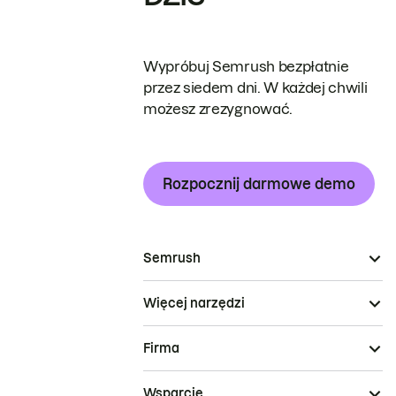
Wypróbuj Semrush bezpłatnie
przez siedem dni. W każdej chwili
możesz zrezygnować.
Rozpocznij darmowe demo
Semrush
Więcej narzędzi
Firma
Wsparcie