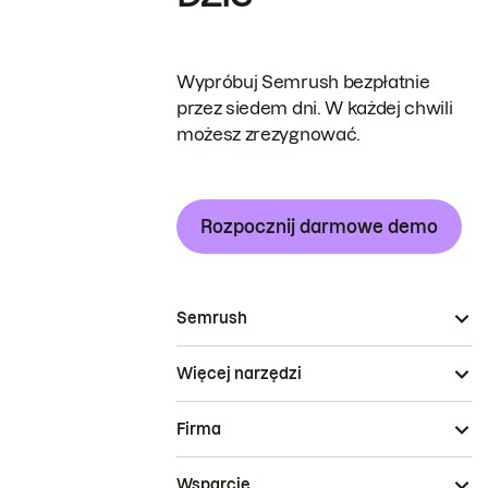
Wypróbuj Semrush bezpłatnie
przez siedem dni. W każdej chwili
możesz zrezygnować.
Rozpocznij darmowe demo
Semrush
Więcej narzędzi
Firma
Wsparcie