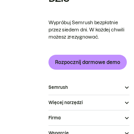
Wypróbuj Semrush bezpłatnie
przez siedem dni. W każdej chwili
możesz zrezygnować.
Rozpocznij darmowe demo
Semrush
Więcej narzędzi
Firma
Wsparcie