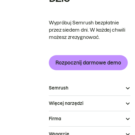
Wypróbuj Semrush bezpłatnie
przez siedem dni. W każdej chwili
możesz zrezygnować.
Rozpocznij darmowe demo
Semrush
Więcej narzędzi
Firma
Wsparcie