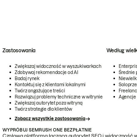
Zastosowania
Według wiel
Zwiększaj widoczność w wyszukiwarkach
Enterpri
Zdobywaj rekomendacje od AI
Średnie 
Badaj rynek
Niewielk
Kontaktuj się z klientami lokalnymi
Soloprze
Twórz angażujące treści
Freelanc
Rozwiązuj problemy techniczne w witrynie
Agencje
Zwiększaj autorytet poza witryną
Twórz strategie dla klientów
Zobacz wszystkie zastosowania
WYPRÓBUJ SEMRUSH ONE BEZPŁATNIE
Czołowa platforma łącząca autorytet SEO i widoczność w