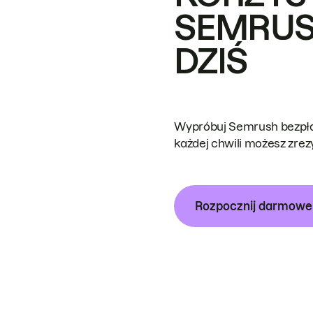
SEMRUS
DZIŚ
Wypróbuj Semrush bezpłat
każdej chwili możesz zre
Rozpocznij darmow