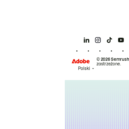
© 2026 Semrush
zastrzeżone.
Polski