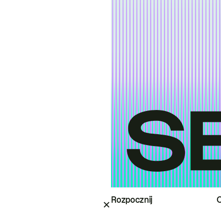
Rozpocznij
O