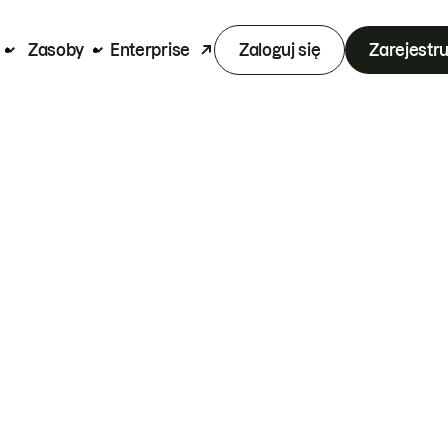
Zasoby
Enterprise
Zaloguj się
Zarejestru