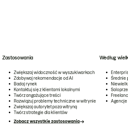
Zastosowania
Według wiel
Zwiększaj widoczność w wyszukiwarkach
Enterpri
Zdobywaj rekomendacje od AI
Średnie 
Badaj rynek
Niewielk
Kontaktuj się z klientami lokalnymi
Soloprze
Twórz angażujące treści
Freelanc
Rozwiązuj problemy techniczne w witrynie
Agencje
Zwiększaj autorytet poza witryną
Twórz strategie dla klientów
Zobacz wszystkie zastosowania