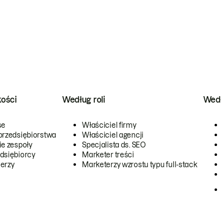
kości
Według roli
Wedł
se
Właściciel firmy
przedsiębiorstwa
Właściciel agencji
ie zespoły
Specjalista ds. SEO
dsiębiorcy
Marketer treści
erzy
Marketerzy wzrostu typu full-stack