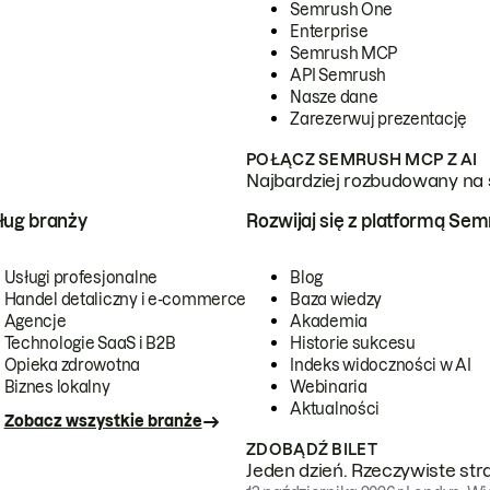
Semrush One
Enterprise
Semrush MCP
API Semrush
Nasze dane
Zarezerwuj prezentację
POŁĄCZ SEMRUSH MCP Z AI
Najbardziej rozbudowany na 
ug branży
Rozwijaj się z platformą Se
Usługi profesjonalne
Blog
Handel detaliczny i e-commerce
Baza wiedzy
Agencje
Akademia
Technologie SaaS i B2B
Historie sukcesu
Opieka zdrowotna
Indeks widoczności w AI
Biznes lokalny
Webinaria
Aktualności
Zobacz wszystkie branże
ZDOBĄDŹ BILET
Jeden dzień. Rzeczywiste str