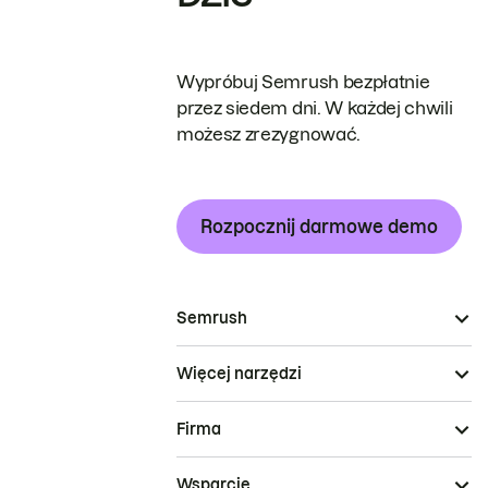
Wypróbuj Semrush bezpłatnie
przez siedem dni. W każdej chwili
możesz zrezygnować.
Rozpocznij darmowe demo
Semrush
Więcej narzędzi
Firma
Wsparcie