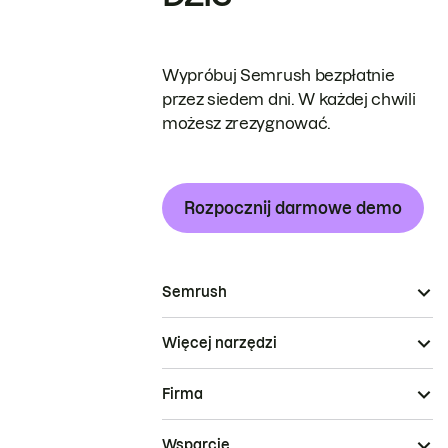
Wypróbuj Semrush bezpłatnie
przez siedem dni. W każdej chwili
możesz zrezygnować.
Rozpocznij darmowe demo
Semrush
Więcej narzędzi
Firma
Wsparcie