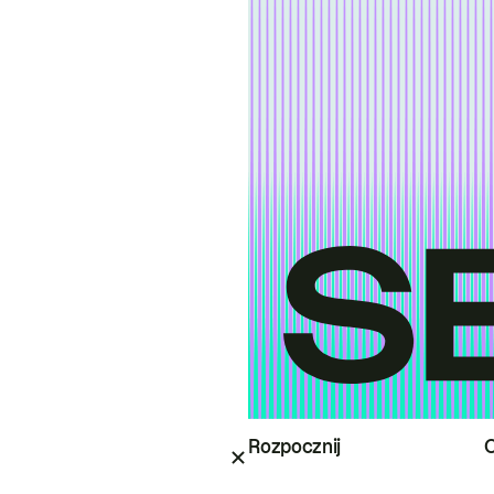
Rozpocznij
O