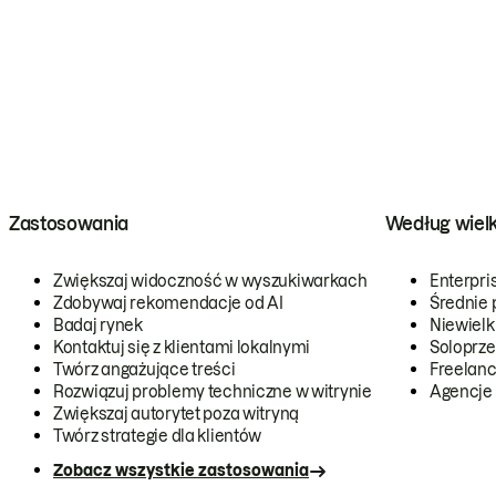
Zastosowania
Według wiel
Zwiększaj widoczność w wyszukiwarkach
Enterpri
Zdobywaj rekomendacje od AI
Średnie 
Badaj rynek
Niewielk
Kontaktuj się z klientami lokalnymi
Soloprze
Twórz angażujące treści
Freelanc
Rozwiązuj problemy techniczne w witrynie
Agencje
Zwiększaj autorytet poza witryną
Twórz strategie dla klientów
Zobacz wszystkie zastosowania