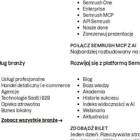
Semrush One
Enterprise
Semrush MCP
API Semrush
Nasze dane
Zarezerwuj prezentację
POŁĄCZ SEMRUSH MCP Z AI
Najbardziej rozbudowany na 
ug branży
Rozwijaj się z platformą Se
Usługi profesjonalne
Blog
Handel detaliczny i e-commerce
Baza wiedzy
Agencje
Akademia
Technologie SaaS i B2B
Historie sukcesu
Opieka zdrowotna
Indeks widoczności w AI
Biznes lokalny
Webinaria
Aktualności
Zobacz wszystkie branże
ZDOBĄDŹ BILET
Jeden dzień. Rzeczywiste str