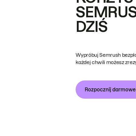
SEMRUS
DZIŚ
Wypróbuj Semrush bezpłat
każdej chwili możesz zre
Rozpocznij darmow