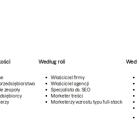
kości
Według roli
Wedł
se
Właściciel firmy
przedsiębiorstwa
Właściciel agencji
ie zespoły
Specjalista ds. SEO
dsiębiorcy
Marketer treści
erzy
Marketerzy wzrostu typu full-stack