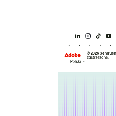
© 2026 Semrush
zastrzeżone.
Polski