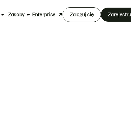
Zasoby
Enterprise
Zaloguj się
Zarejestru