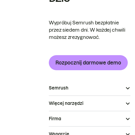
Wypróbuj Semrush bezpłatnie
przez siedem dni. W każdej chwili
możesz zrezygnować.
Rozpocznij darmowe demo
Semrush
Więcej narzędzi
Firma
Wsparcie