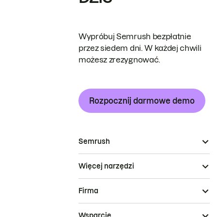
Wypróbuj Semrush bezpłatnie
przez siedem dni. W każdej chwili
możesz zrezygnować.
Rozpocznij darmowe demo
Semrush
Więcej narzędzi
Firma
Wsparcie