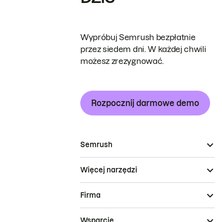
Wypróbuj Semrush bezpłatnie
przez siedem dni. W każdej chwili
możesz zrezygnować.
Rozpocznij darmowe demo
Semrush
Więcej narzędzi
Firma
Wsparcie