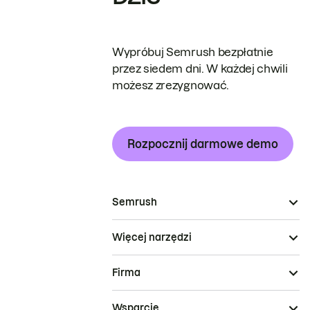
Wypróbuj Semrush bezpłatnie
przez siedem dni. W każdej chwili
możesz zrezygnować.
Rozpocznij darmowe demo
Semrush
Więcej narzędzi
Firma
Wsparcie