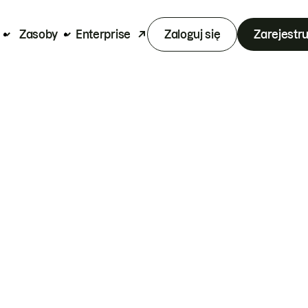
Zasoby
Enterprise
Zaloguj się
Zarejestru