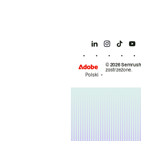
© 2026 Semrush
zastrzeżone.
Polski