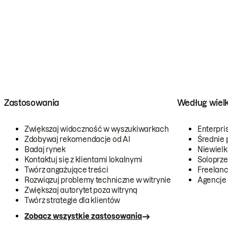
Zastosowania
Według wiel
Zwiększaj widoczność w wyszukiwarkach
Enterpri
Zdobywaj rekomendacje od AI
Średnie 
Badaj rynek
Niewielk
Kontaktuj się z klientami lokalnymi
Soloprze
Twórz angażujące treści
Freelanc
Rozwiązuj problemy techniczne w witrynie
Agencje
Zwiększaj autorytet poza witryną
Twórz strategie dla klientów
Zobacz wszystkie zastosowania