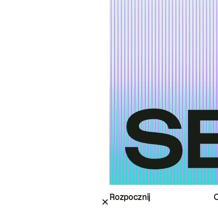
Rozpocznij
O