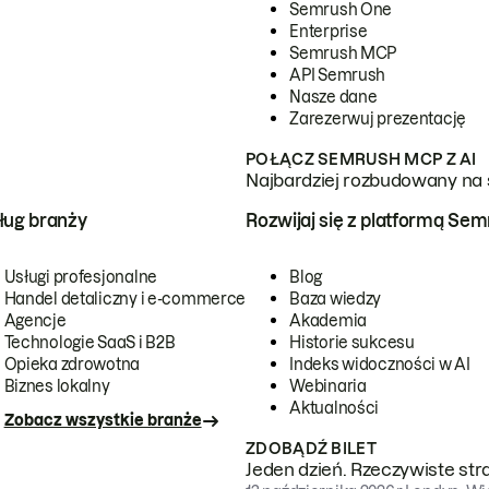
Semrush One
Enterprise
Semrush MCP
API Semrush
Nasze dane
Zarezerwuj prezentację
POŁĄCZ SEMRUSH MCP Z AI
Najbardziej rozbudowany na 
ug branży
Rozwijaj się z platformą Se
Usługi profesjonalne
Blog
Handel detaliczny i e-commerce
Baza wiedzy
Agencje
Akademia
Technologie SaaS i B2B
Historie sukcesu
Opieka zdrowotna
Indeks widoczności w AI
Biznes lokalny
Webinaria
Aktualności
Zobacz wszystkie branże
ZDOBĄDŹ BILET
Jeden dzień. Rzeczywiste str