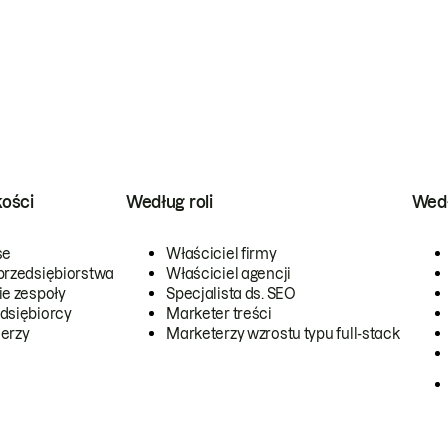
kości
Według roli
Wedł
se
Właściciel firmy
przedsiębiorstwa
Właściciel agencji
ie zespoły
Specjalista ds. SEO
dsiębiorcy
Marketer treści
erzy
Marketerzy wzrostu typu full-stack