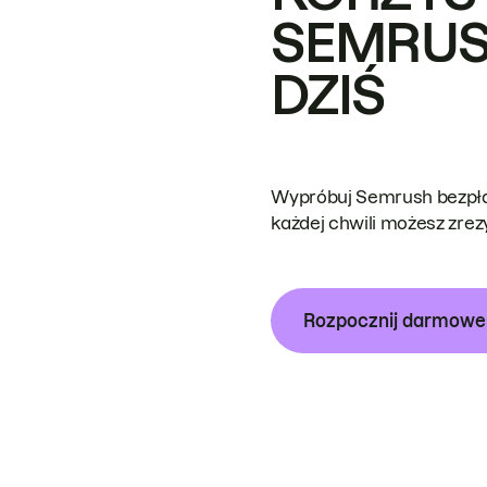
SEMRUS
DZIŚ
Wypróbuj Semrush bezpłat
każdej chwili możesz zre
Rozpocznij darmow