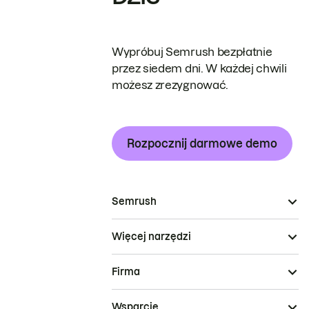
Wypróbuj Semrush bezpłatnie
przez siedem dni. W każdej chwili
możesz zrezygnować.
Rozpocznij darmowe demo
Semrush
Więcej narzędzi
Firma
Wsparcie