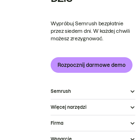
Wypróbuj Semrush bezpłatnie
przez siedem dni. W każdej chwili
możesz zrezygnować.
Rozpocznij darmowe demo
Semrush
Więcej narzędzi
Firma
Wsparcie