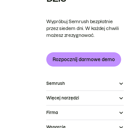
Wypróbuj Semrush bezpłatnie
przez siedem dni. W każdej chwili
możesz zrezygnować.
Rozpocznij darmowe demo
Semrush
Więcej narzędzi
Firma
Wsparcie