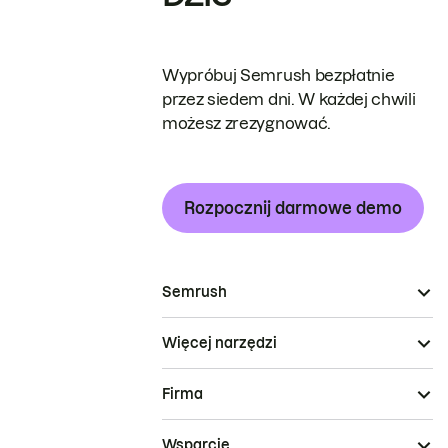
Wypróbuj Semrush bezpłatnie
przez siedem dni. W każdej chwili
możesz zrezygnować.
Rozpocznij darmowe demo
Semrush
Więcej narzędzi
Firma
Wsparcie