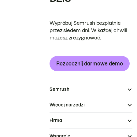
Wypróbuj Semrush bezpłatnie
przez siedem dni. W każdej chwili
możesz zrezygnować.
Rozpocznij darmowe demo
Semrush
Więcej narzędzi
Firma
Wsparcie