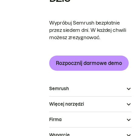
Wypróbuj Semrush bezpłatnie
przez siedem dni. W każdej chwili
możesz zrezygnować.
Rozpocznij darmowe demo
Semrush
Więcej narzędzi
Firma
Wsparcie