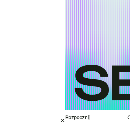
Rozpocznij
O