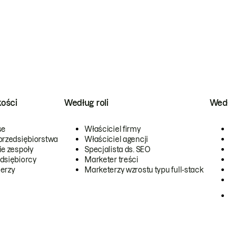
kości
Według roli
Wedł
se
Właściciel firmy
przedsiębiorstwa
Właściciel agencji
ie zespoły
Specjalista ds. SEO
dsiębiorcy
Marketer treści
erzy
Marketerzy wzrostu typu full-stack