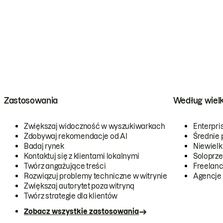
Zastosowania
Według wiel
Zwiększaj widoczność w wyszukiwarkach
Enterpri
Zdobywaj rekomendacje od AI
Średnie 
Badaj rynek
Niewielk
Kontaktuj się z klientami lokalnymi
Soloprze
Twórz angażujące treści
Freelanc
Rozwiązuj problemy techniczne w witrynie
Agencje
Zwiększaj autorytet poza witryną
Twórz strategie dla klientów
Zobacz wszystkie zastosowania