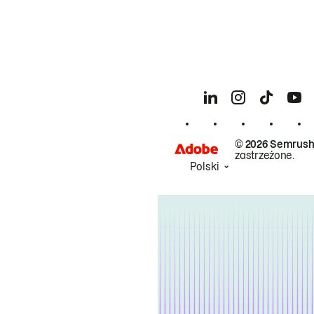
© 2026 Semrush
zastrzeżone.
Polski