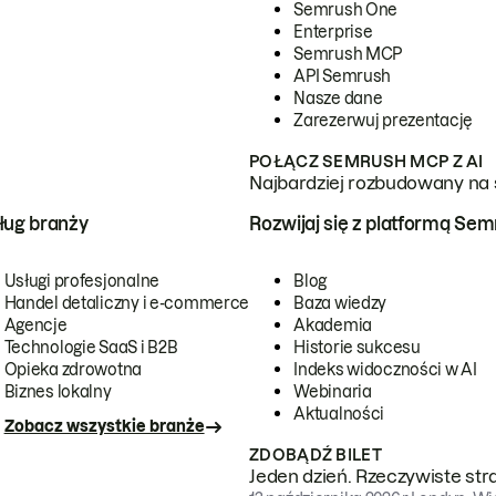
Semrush One
Enterprise
Semrush MCP
API Semrush
Nasze dane
Zarezerwuj prezentację
POŁĄCZ SEMRUSH MCP Z AI
Najbardziej rozbudowany na 
ug branży
Rozwijaj się z platformą Se
Usługi profesjonalne
Blog
Handel detaliczny i e-commerce
Baza wiedzy
Agencje
Akademia
Technologie SaaS i B2B
Historie sukcesu
Opieka zdrowotna
Indeks widoczności w AI
Biznes lokalny
Webinaria
Aktualności
Zobacz wszystkie branże
ZDOBĄDŹ BILET
Jeden dzień. Rzeczywiste str