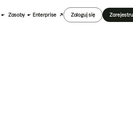
Zasoby
Enterprise
Zaloguj się
Zarejestru