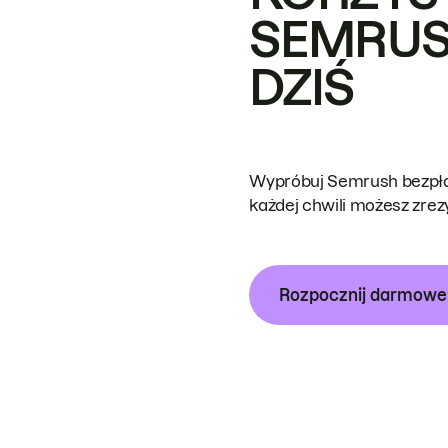
SEMRUS
DZIŚ
Wypróbuj Semrush bezpłat
każdej chwili możesz zre
Rozpocznij darmow