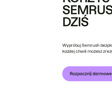
SEMRUS
DZIŚ
Wypróbuj Semrush bezpłat
każdej chwili możesz zre
Rozpocznij darmow