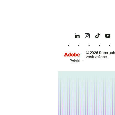
© 2026 Semrush
zastrzeżone.
Polski