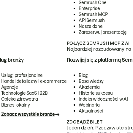
Semrush One
Enterprise
Semrush MCP
API Semrush
Nasze dane
Zarezerwuj prezentację
POŁĄCZ SEMRUSH MCP Z AI
Najbardziej rozbudowany na 
ug branży
Rozwijaj się z platformą Se
Usługi profesjonalne
Blog
Handel detaliczny i e-commerce
Baza wiedzy
Agencje
Akademia
Technologie SaaS i B2B
Historie sukcesu
Opieka zdrowotna
Indeks widoczności w AI
Biznes lokalny
Webinaria
Aktualności
Zobacz wszystkie branże
ZDOBĄDŹ BILET
Jeden dzień. Rzeczywiste str