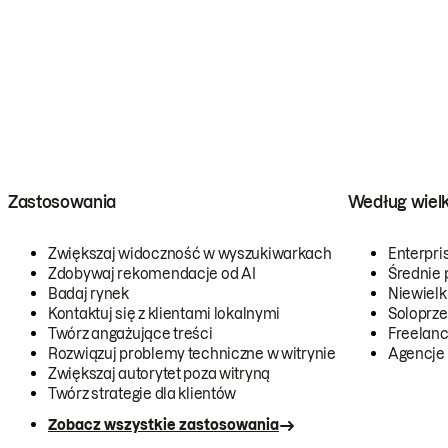
Zastosowania
Według wiel
Zwiększaj widoczność w wyszukiwarkach
Enterpri
Zdobywaj rekomendacje od AI
Średnie 
Badaj rynek
Niewielk
Kontaktuj się z klientami lokalnymi
Soloprze
Twórz angażujące treści
Freelanc
Rozwiązuj problemy techniczne w witrynie
Agencje
Zwiększaj autorytet poza witryną
Twórz strategie dla klientów
Zobacz wszystkie zastosowania