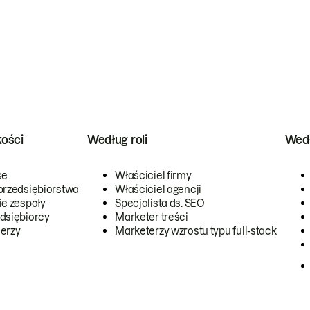
kości
Według roli
Wedł
se
Właściciel firmy
przedsiębiorstwa
Właściciel agencji
ie zespoły
Specjalista ds. SEO
dsiębiorcy
Marketer treści
erzy
Marketerzy wzrostu typu full-stack