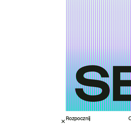
Rozpocznij
O