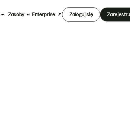
Zasoby
Enterprise
Zaloguj się
Zarejestru