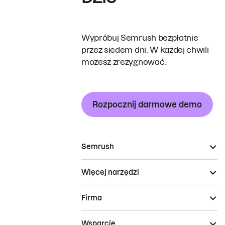
Wypróbuj Semrush bezpłatnie
przez siedem dni. W każdej chwili
możesz zrezygnować.
Rozpocznij darmowe demo
Semrush
Więcej narzędzi
Firma
Wsparcie