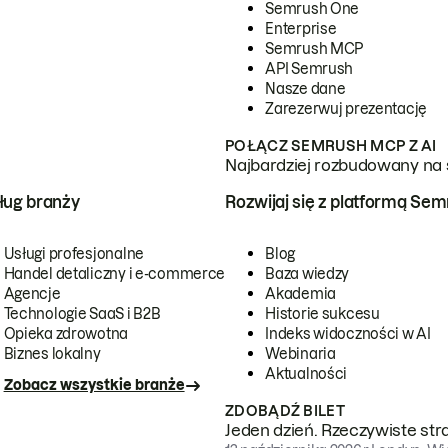
Semrush One
Enterprise
Semrush MCP
API Semrush
Nasze dane
Zarezerwuj prezentację
POŁĄCZ SEMRUSH MCP Z AI
Najbardziej rozbudowany na 
ug branży
Rozwijaj się z platformą Se
Usługi profesjonalne
Blog
Handel detaliczny i e-commerce
Baza wiedzy
Agencje
Akademia
Technologie SaaS i B2B
Historie sukcesu
Opieka zdrowotna
Indeks widoczności w AI
Biznes lokalny
Webinaria
Aktualności
Zobacz wszystkie branże
ZDOBĄDŹ BILET
Jeden dzień. Rzeczywiste str