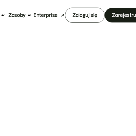
Zasoby
Enterprise
Zaloguj się
Zarejestru