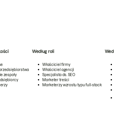
kości
Według roli
Wedł
se
Właściciel firmy
przedsiębiorstwa
Właściciel agencji
ie zespoły
Specjalista ds. SEO
dsiębiorcy
Marketer treści
erzy
Marketerzy wzrostu typu full-stack