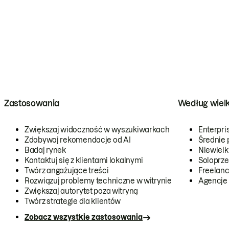
Zastosowania
Według wiel
Zwiększaj widoczność w wyszukiwarkach
Enterpri
Zdobywaj rekomendacje od AI
Średnie 
Badaj rynek
Niewielk
Kontaktuj się z klientami lokalnymi
Soloprze
Twórz angażujące treści
Freelanc
Rozwiązuj problemy techniczne w witrynie
Agencje
Zwiększaj autorytet poza witryną
Twórz strategie dla klientów
Zobacz wszystkie zastosowania