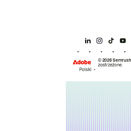
© 2026 Semrush
zastrzeżone.
Polski