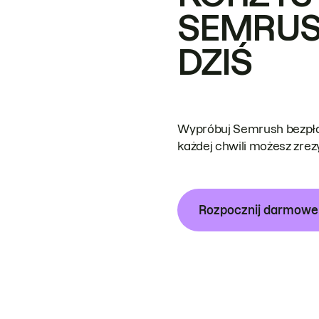
SEMRUS
DZIŚ
Wypróbuj Semrush bezpłat
każdej chwili możesz zre
Rozpocznij darmow