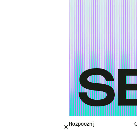
Rozpocznij
O