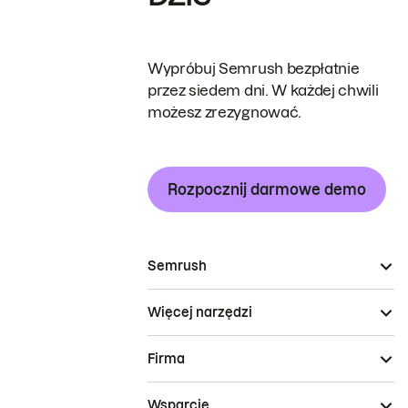
Wypróbuj Semrush bezpłatnie
przez siedem dni. W każdej chwili
możesz zrezygnować.
Rozpocznij darmowe demo
Semrush
Więcej narzędzi
Firma
Wsparcie