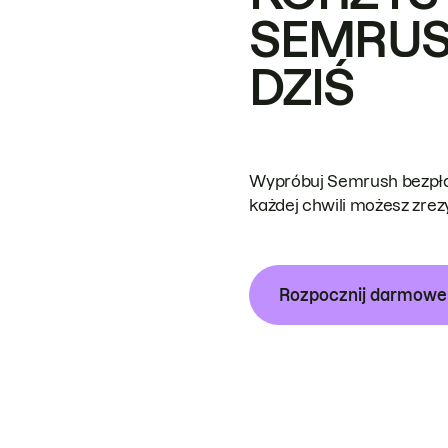
SEMRUS
DZIŚ
Wypróbuj Semrush bezpłat
każdej chwili możesz zre
Rozpocznij darmow