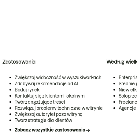
Zastosowania
Według wiel
Zwiększaj widoczność w wyszukiwarkach
Enterpri
Zdobywaj rekomendacje od AI
Średnie 
Badaj rynek
Niewielk
Kontaktuj się z klientami lokalnymi
Soloprze
Twórz angażujące treści
Freelanc
Rozwiązuj problemy techniczne w witrynie
Agencje
Zwiększaj autorytet poza witryną
Twórz strategie dla klientów
Zobacz wszystkie zastosowania