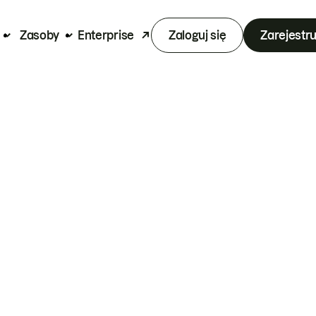
Zasoby
Enterprise
Zaloguj się
Zarejestru