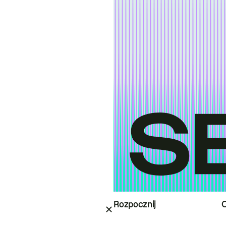
Rozpocznij
O