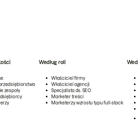
kości
Według roli
Wedł
se
Właściciel firmy
przedsiębiorstwa
Właściciel agencji
ie zespoły
Specjalista ds. SEO
dsiębiorcy
Marketer treści
erzy
Marketerzy wzrostu typu full-stack