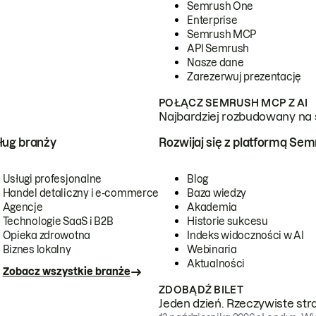
Semrush One
Enterprise
Semrush MCP
API Semrush
Nasze dane
Zarezerwuj prezentację
POŁĄCZ SEMRUSH MCP Z AI
Najbardziej rozbudowany na 
ug branży
Rozwijaj się z platformą Se
Usługi profesjonalne
Blog
Handel detaliczny i e-commerce
Baza wiedzy
Agencje
Akademia
Technologie SaaS i B2B
Historie sukcesu
Opieka zdrowotna
Indeks widoczności w AI
Biznes lokalny
Webinaria
Aktualności
Zobacz wszystkie branże
ZDOBĄDŹ BILET
Jeden dzień. Rzeczywiste str