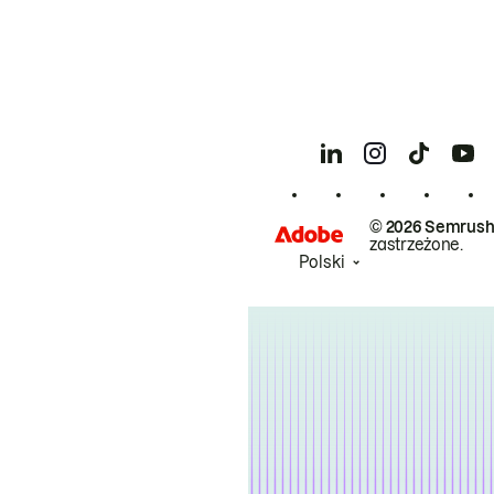
© 2026 Semrush
zastrzeżone.
Polski