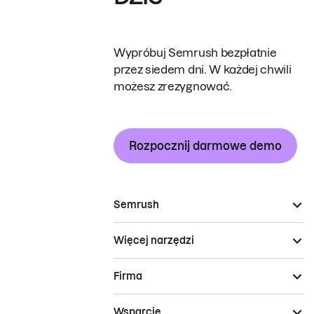
Wypróbuj Semrush bezpłatnie
przez siedem dni. W każdej chwili
możesz zrezygnować.
Rozpocznij darmowe demo
Semrush
Więcej narzędzi
Firma
Wsparcie