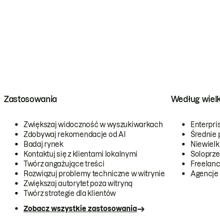
Zastosowania
Według wiel
Zwiększaj widoczność w wyszukiwarkach
Enterpri
Zdobywaj rekomendacje od AI
Średnie 
Badaj rynek
Niewielk
Kontaktuj się z klientami lokalnymi
Soloprze
Twórz angażujące treści
Freelanc
Rozwiązuj problemy techniczne w witrynie
Agencje
Zwiększaj autorytet poza witryną
Twórz strategie dla klientów
Zobacz wszystkie zastosowania