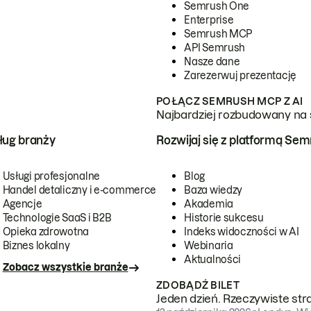
Semrush One
Enterprise
Semrush MCP
API Semrush
Nasze dane
Zarezerwuj prezentację
POŁĄCZ SEMRUSH MCP Z AI
Najbardziej rozbudowany na 
ug branży
Rozwijaj się z platformą Se
Usługi profesjonalne
Blog
Handel detaliczny i e-commerce
Baza wiedzy
Agencje
Akademia
Technologie SaaS i B2B
Historie sukcesu
Opieka zdrowotna
Indeks widoczności w AI
Biznes lokalny
Webinaria
Aktualności
Zobacz wszystkie branże
ZDOBĄDŹ BILET
Jeden dzień. Rzeczywiste str