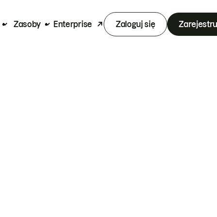
Zasoby
Enterprise
Zaloguj się
Zarejestru