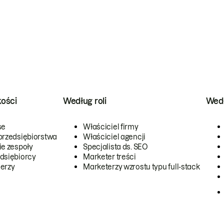
kości
Według roli
Wedł
se
Właściciel firmy
przedsiębiorstwa
Właściciel agencji
ie zespoły
Specjalista ds. SEO
dsiębiorcy
Marketer treści
erzy
Marketerzy wzrostu typu full-stack