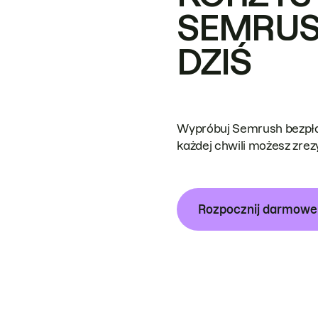
SEMRUS
DZIŚ
Wypróbuj Semrush bezpłat
każdej chwili możesz zre
Rozpocznij darmow