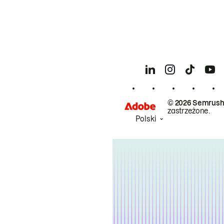
© 2026 Semrush
zastrzeżone.
Polski