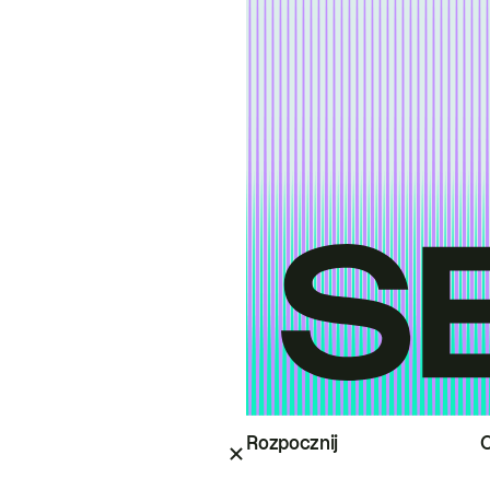
Rozpocznij
O