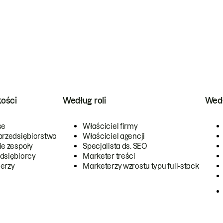
kości
Według roli
Wedł
se
Właściciel firmy
przedsiębiorstwa
Właściciel agencji
ie zespoły
Specjalista ds. SEO
dsiębiorcy
Marketer treści
erzy
Marketerzy wzrostu typu full-stack