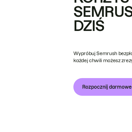
SEMRUS
DZIŚ
Wypróbuj Semrush bezpłat
każdej chwili możesz zre
Rozpocznij darmow