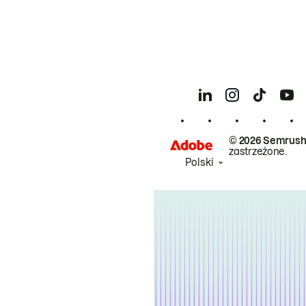
© 2026 Semrush
zastrzeżone.
Polski