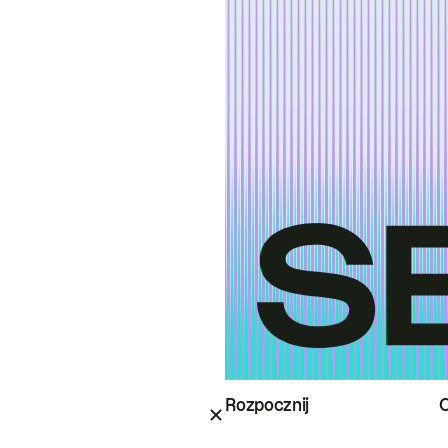
Rozpocznij
O