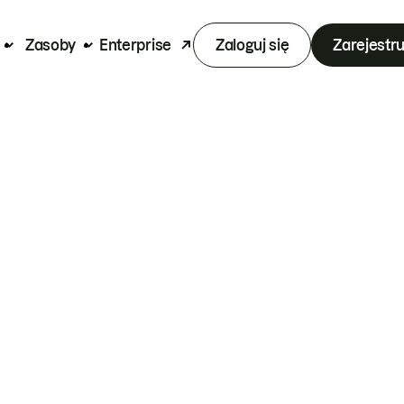
Zasoby
Enterprise
Zaloguj się
Zarejestru