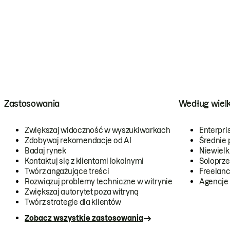
Zastosowania
Według wiel
Zwiększaj widoczność w wyszukiwarkach
Enterpri
Zdobywaj rekomendacje od AI
Średnie 
Badaj rynek
Niewielk
Kontaktuj się z klientami lokalnymi
Soloprze
Twórz angażujące treści
Freelanc
Rozwiązuj problemy techniczne w witrynie
Agencje
Zwiększaj autorytet poza witryną
Twórz strategie dla klientów
Zobacz wszystkie zastosowania