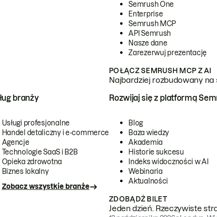
Semrush One
Enterprise
Semrush MCP
API Semrush
Nasze dane
Zarezerwuj prezentację
POŁĄCZ SEMRUSH MCP Z AI
Najbardziej rozbudowany na 
ug branży
Rozwijaj się z platformą Se
Usługi profesjonalne
Blog
Handel detaliczny i e-commerce
Baza wiedzy
Agencje
Akademia
Technologie SaaS i B2B
Historie sukcesu
Opieka zdrowotna
Indeks widoczności w AI
Biznes lokalny
Webinaria
Aktualności
Zobacz wszystkie branże
ZDOBĄDŹ BILET
Jeden dzień. Rzeczywiste str