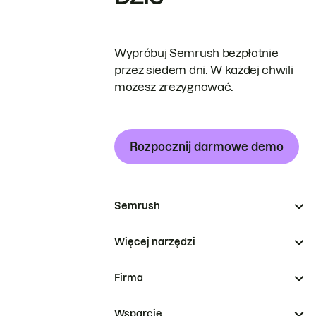
Wypróbuj Semrush bezpłatnie
przez siedem dni. W każdej chwili
możesz zrezygnować.
Rozpocznij darmowe demo
Semrush
Więcej narzędzi
Firma
Wsparcie