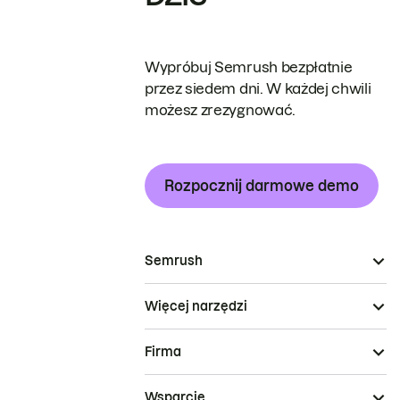
Wypróbuj Semrush bezpłatnie
przez siedem dni. W każdej chwili
możesz zrezygnować.
Rozpocznij darmowe demo
Semrush
Więcej narzędzi
Firma
Wsparcie