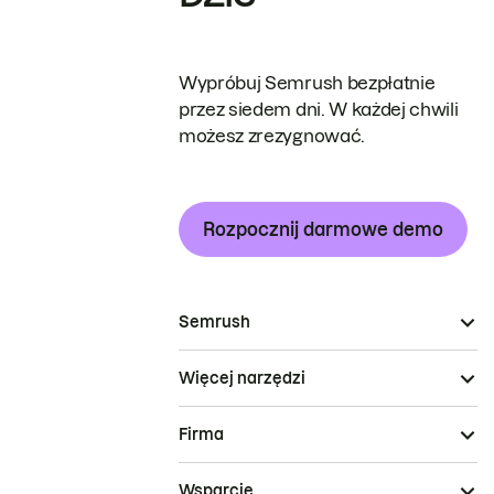
Wypróbuj Semrush bezpłatnie
przez siedem dni. W każdej chwili
możesz zrezygnować.
Rozpocznij darmowe demo
Semrush
Więcej narzędzi
Firma
Wsparcie