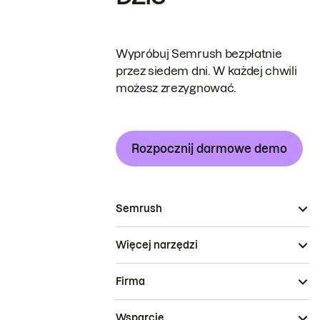
Wypróbuj Semrush bezpłatnie
przez siedem dni. W każdej chwili
możesz zrezygnować.
Rozpocznij darmowe demo
Semrush
Więcej narzędzi
Firma
Wsparcie