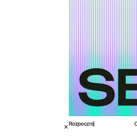
Rozpocznij
O