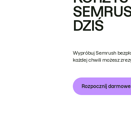
SEMRUS
DZIŚ
Wypróbuj Semrush bezpłat
każdej chwili możesz zre
Rozpocznij darmow