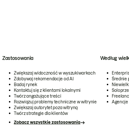
Zastosowania
Według wiel
Zwiększaj widoczność w wyszukiwarkach
Enterpri
Zdobywaj rekomendacje od AI
Średnie 
Badaj rynek
Niewielk
Kontaktuj się z klientami lokalnymi
Soloprze
Twórz angażujące treści
Freelanc
Rozwiązuj problemy techniczne w witrynie
Agencje
Zwiększaj autorytet poza witryną
Twórz strategie dla klientów
Zobacz wszystkie zastosowania