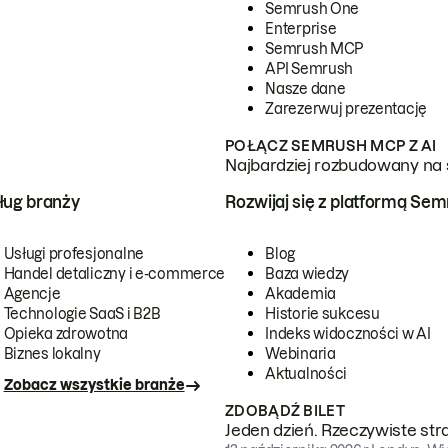
Semrush One
Enterprise
Semrush MCP
API Semrush
Nasze dane
Zarezerwuj prezentację
POŁĄCZ SEMRUSH MCP Z AI
Najbardziej rozbudowany na 
ug branży
Rozwijaj się z platformą Se
Usługi profesjonalne
Blog
Handel detaliczny i e-commerce
Baza wiedzy
Agencje
Akademia
Technologie SaaS i B2B
Historie sukcesu
Opieka zdrowotna
Indeks widoczności w AI
Biznes lokalny
Webinaria
Aktualności
Zobacz wszystkie branże
ZDOBĄDŹ BILET
Jeden dzień. Rzeczywiste str