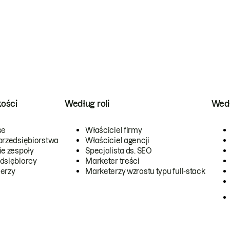
kości
Według roli
Wedł
se
Właściciel firmy
przedsiębiorstwa
Właściciel agencji
ie zespoły
Specjalista ds. SEO
dsiębiorcy
Marketer treści
erzy
Marketerzy wzrostu typu full-stack