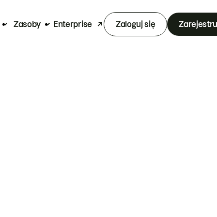
Zasoby
Enterprise
Zaloguj się
Zarejestru