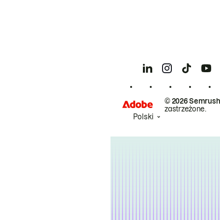
© 2026 Semrush
zastrzeżone.
Polski