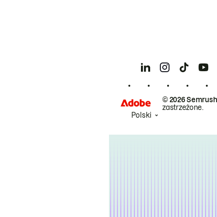
© 2026 Semrush
zastrzeżone.
Polski