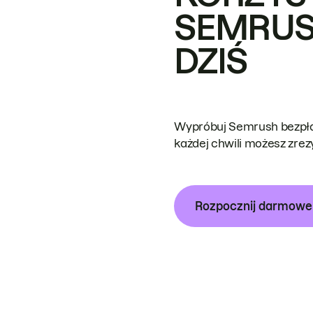
SEMRUS
DZIŚ
Wypróbuj Semrush bezpłat
każdej chwili możesz zre
Rozpocznij darmow