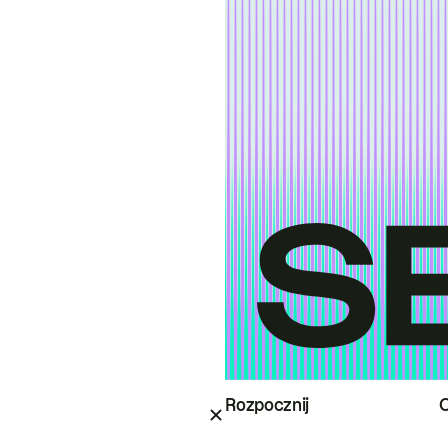
Rozpocznij
O