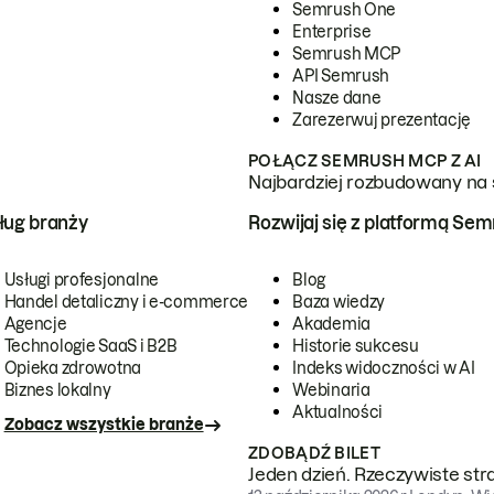
Semrush One
Enterprise
Semrush MCP
API Semrush
Nasze dane
Zarezerwuj prezentację
POŁĄCZ SEMRUSH MCP Z AI
Najbardziej rozbudowany na 
ug branży
Rozwijaj się z platformą Se
Usługi profesjonalne
Blog
Handel detaliczny i e-commerce
Baza wiedzy
Agencje
Akademia
Technologie SaaS i B2B
Historie sukcesu
Opieka zdrowotna
Indeks widoczności w AI
Biznes lokalny
Webinaria
Aktualności
Zobacz wszystkie branże
ZDOBĄDŹ BILET
Jeden dzień. Rzeczywiste str