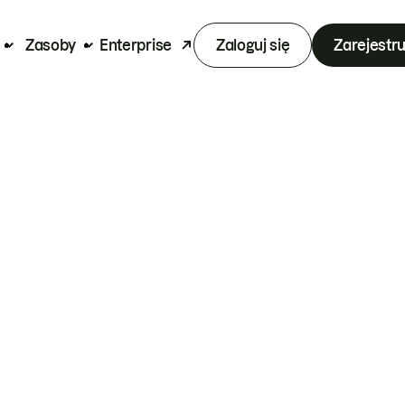
Zasoby
Enterprise
Zaloguj się
Zarejestru