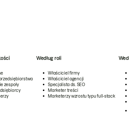
kości
Według roli
Wedł
se
Właściciel firmy
przedsiębiorstwa
Właściciel agencji
ie zespoły
Specjalista ds. SEO
dsiębiorcy
Marketer treści
erzy
Marketerzy wzrostu typu full-stack