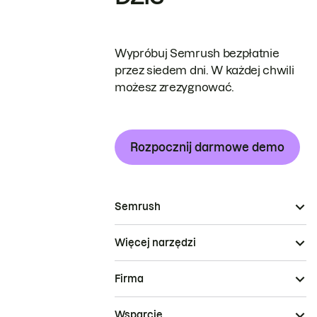
Wypróbuj Semrush bezpłatnie
przez siedem dni. W każdej chwili
możesz zrezygnować.
Rozpocznij darmowe demo
Semrush
Więcej narzędzi
Firma
Wsparcie