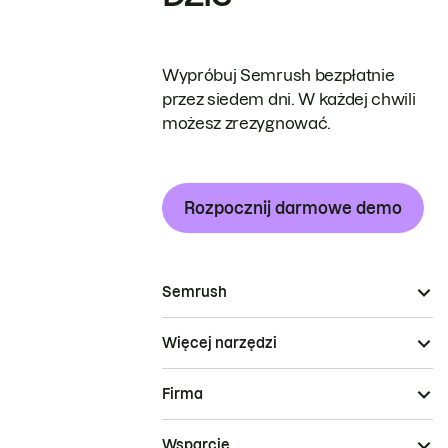
Wypróbuj Semrush bezpłatnie
przez siedem dni. W każdej chwili
możesz zrezygnować.
Rozpocznij darmowe demo
Semrush
Więcej narzędzi
Firma
Wsparcie