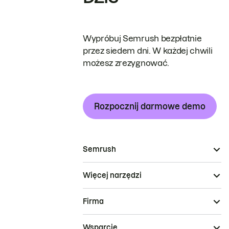
Wypróbuj Semrush bezpłatnie
przez siedem dni. W każdej chwili
możesz zrezygnować.
Rozpocznij darmowe demo
Semrush
Więcej narzędzi
Firma
Wsparcie