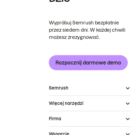
Wypróbuj Semrush bezpłatnie
przez siedem dni. W każdej chwili
możesz zrezygnować.
Rozpocznij darmowe demo
Semrush
Więcej narzędzi
Firma
Wsparcie